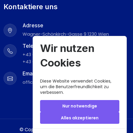
Kontaktiere uns
Adresse
Wagner-Schönkirch-Gasse 9 1230 Wien
Wir nutzen
Telefon
+43 676 929 67 08
Cookies
+43 660 839 30 05
Email
Diese Website verwendet Cookies,
office@yildizteppichreinigung.at
um die Benutzerfreundlichkeit zu
verbessern.
Nur notwendige
Alles akzeptieren
© Copyrights 2024 All Right Reserved by