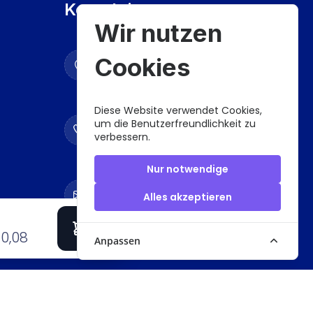
Kontaktiere uns
Wir nutzen
Adresse
Cookies
Wagner-Schönkirch-
Gasse 9 1230 Wien
Diese Website verwendet Cookies,
Telefon
um die Benutzerfreundlichkeit zu
verbessern.
+43 676 929 67 08
+43 660 839 30 05
Nur notwendige
Email
Alles akzeptieren
office@yildizteppichreinigung.at
0,08
Anpassen