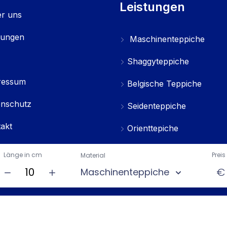
Leistungen
r uns
tungen
Maschinenteppiche
Shaggyteppiche
ressum
Belgische Teppiche
enschutz
Seidenteppiche
akt
Orienttepiche
Gummimatten
Länge in cm
Preis
Material
€
Maschinenteppiche