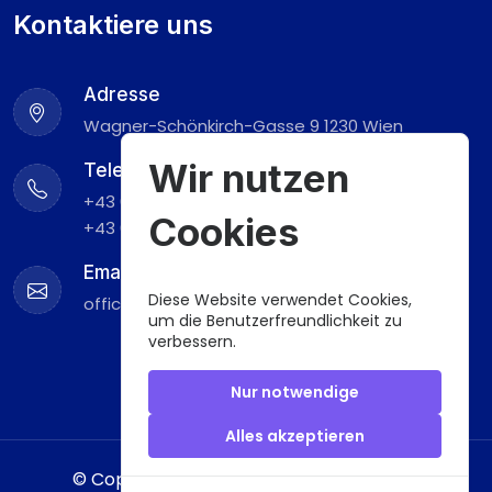
Kontaktiere uns
Adresse
Wagner-Schönkirch-Gasse 9 1230 Wien
Wir nutzen
Telefon
+43 676 929 67 08
Cookies
+43 660 839 30 05
Email
Diese Website verwendet Cookies,
office@yildizteppichreinigung.at
um die Benutzerfreundlichkeit zu
verbessern.
Nur notwendige
Alles akzeptieren
© Copyrights 2024 All Right Reserved by